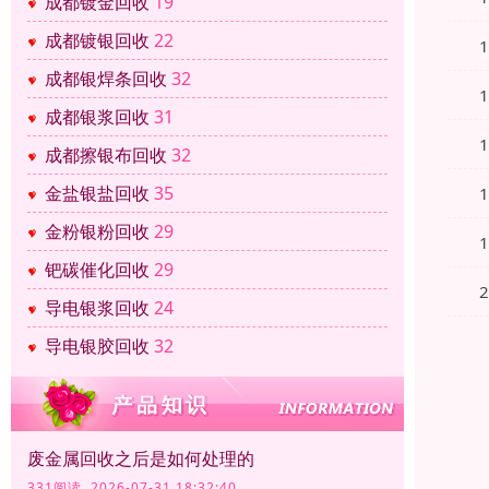
成都镀金回收
19
成都镀银回收
22
成都银焊条回收
32
成都银浆回收
31
成都擦银布回收
32
金盐银盐回收
35
金粉银粉回收
29
钯碳催化回收
29
导电银浆回收
24
导电银胶回收
32
废金属回收之后是如何处理的
331阅读 2026-07-31 18:32:40