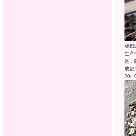
成都
生产
是，
成都
20-1