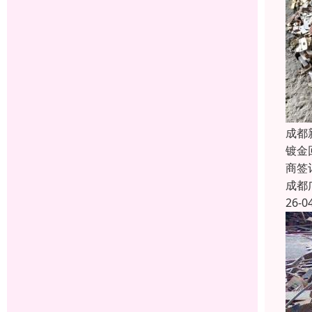
成都
镀金
商签
成都
26-0