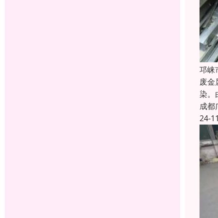
邛崃
废金
染。
成都
24-1