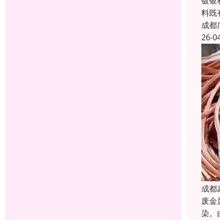
镀银
料既
成都
26-0
成都
废金
染。