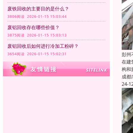
废铁回收的主要目的是什么？
3806阅读 2026-01-15 15:03:44
废铝回收存在哪些价值？
3875阅读 2026-01-15 15:03:13
废铝回收后如何进行冷加工粉碎？
彭州
3654阅读 2026-01-15 15:02:31
在建
构和
成都
24-1