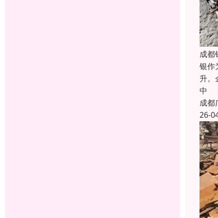
成都
银作
升。
中
成都
26-0