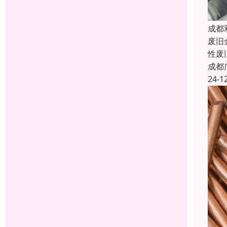
成都
废旧
性废
成都
24-1