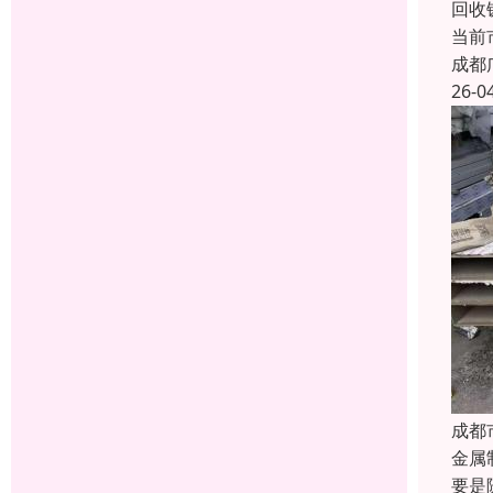
回收
当前
成都
26-0
成都
金属
要是