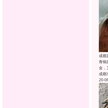
成都
青铜
金，
成都
20-0