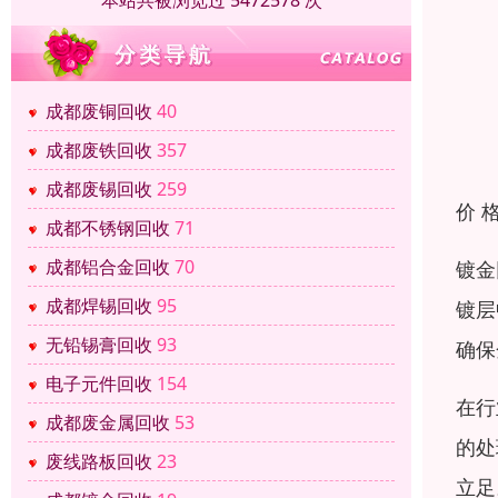
本站共被浏览过 5472578 次
成都废铜回收
40
成都废铁回收
357
成都废锡回收
259
价 
成都不锈钢回收
71
成都铝合金回收
70
镀金
成都焊锡回收
95
镀层
无铅锡膏回收
93
确保
电子元件回收
154
在行
成都废金属回收
53
的处
废线路板回收
23
立足