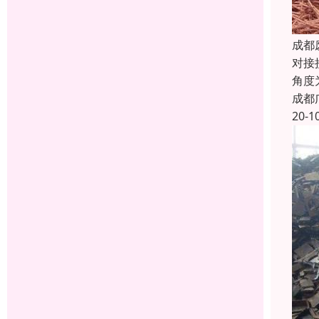
成都
对接
角度
成都
20-1