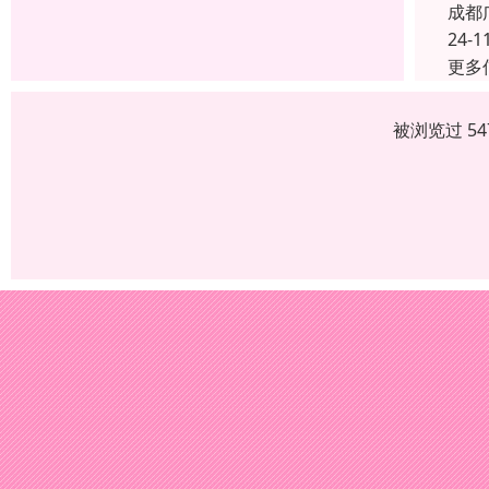
成都
24-1
更多
被浏览过 5