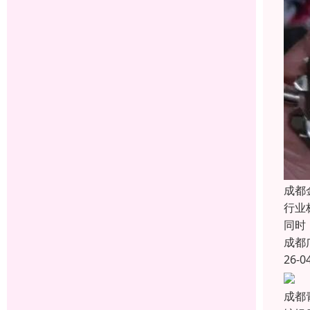
成都
行业
同时
成都
26-0
成都