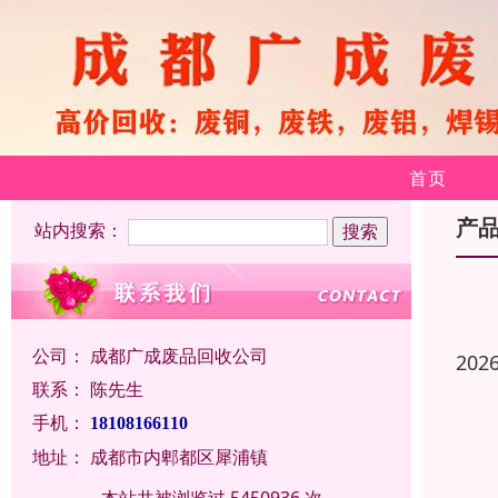
首页
产
站内搜索：
公司：
成都广成废品回收公司
202
联系：
陈先生
手机：
18108166110
地址：
成都市内郫都区犀浦镇