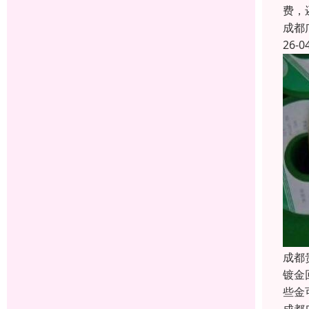
费，
成都
26-0
成都
镀金
些金