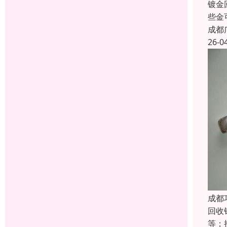
镀金
些金
成都
26-0
成都
回收
等；